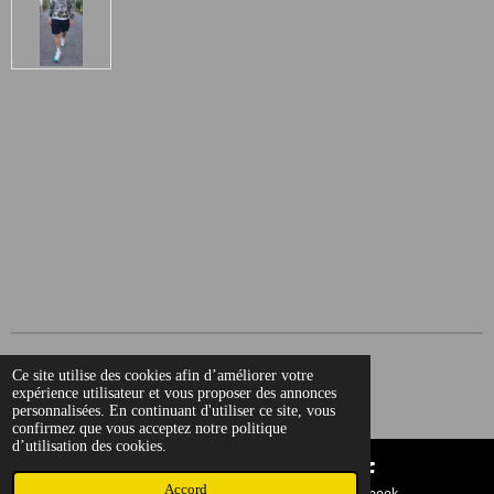
a
a
a
a
g
g
g
g
e
e
e
e
r
r
r
r
© 2022 - 2026 Citadin urban peche
Ce site utilise des cookies afin d’améliorer votre
expérience utilisateur et vous proposer des annonces
Propulsé par
Webador
personnalisées. En continuant d'utiliser ce site, vous
confirmez que vous acceptez notre politique
d’utilisation des cookies.
Accord
E-mail
Facebook