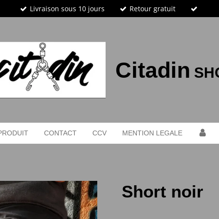
Livraison sous 10 jours
Retour gratuit
Citadin
SH
PRODUIT
CONTACT
CCV
MENTION LEGALE
Short noir