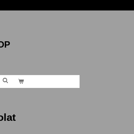
OP
lat